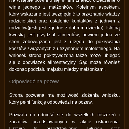
Na wstępie powinno się w nim znaleźć orzeczenie o
winie jednego z małżonków. Kolejnym aspektem,
który wskazane jest uwzględnić to przyznanie władzy
rodzicielskiej oraz ustalenie kontaktów z jednym z
rodziców(jeśli jest zgodne z dobrem dziecka). Istotną
kwestią jest przydział alimentów, bowiem jedna ze
stron zobowiązana jest z urzędu do pokrywania
kosztów związanych z utrzymaniem małoletniego. Na
wniosek strona pokrzywdzona także może ubiegać
się o obowiązek alimentacyjny. Sąd może również
dokonać podziału majątku między małżonkami.
Odpowiedź na pozew
Strona pozwana ma możliwość złożenia wniosku,
który pełni funkcję odpowiedzi na pozew.
Pozwala on odnieść się do wszelkich roszczeń i
zarzutów przedstawionych w akcie oskarżenia.
Ułatwia to przedstawienie sytuacji oraz